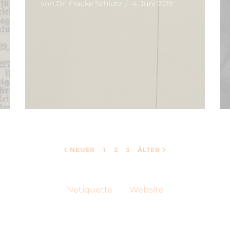
von
Dr. Frauke Schlütz
4. Juni 2019
NEUER
1
2
3
ÄLTER
Netiquette
Website