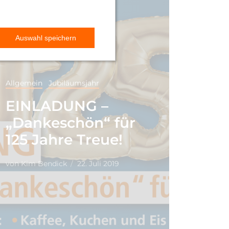
Allgemein
Jubiläumsjahr
EINLADUNG –
„Dankeschön“ für
es
125 Jahre Treue!
von
Kim Bendick
22. Juli 2019