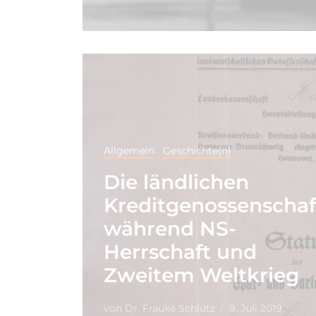
Allgemein
Geschichte(n)
Die ländlichen
Kreditgenossenscha
während NS-
Herrschaft und
Zweitem Weltkrieg
von
Dr. Frauke Schlütz
9. Juli 2019