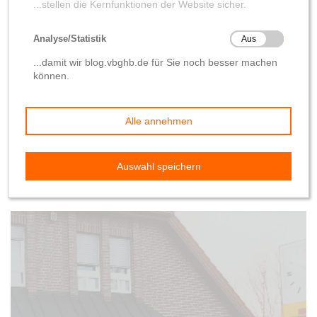
Von den
Warengenossenschaften
zum Raiffeisen-Markt
von
Dr. Frauke Schlütz
2. März 2020