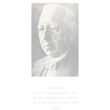
Franz Hüsing,
Aufsichtsratsvorsitzender 1899
bis 1924 (Quelle: Festschrift 100
Jahre VB GMHütte-Hagen, 1994,
S. 49)