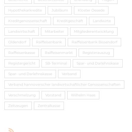
Hypothekarkredite
Jubiläum
Kloster Oesede
Kreditgenossenschaft
Kreditgeschäft
Landwirte
Landwirtschaft
Mitarbeiter
Mitgliederentwicklung
Oldendorf
Raiffeisenbank
Raiffeisenbank Bissendorf
Raiffeisenkasse
Raiffeisenmarkt
Registerauszug
Registergericht
SB-Terminal
Spar- und Darlehnskase
Spar- und Darlehnskasse
Verband
Verband hannoverscher landwirtschaftlicher Genossenschaften
Verschmelzung
Vorstand
Wilhelm Haas
Zeitzeugen
Zentralkasse