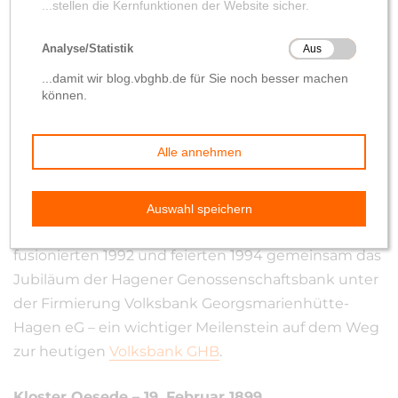
In einer Festschrift von 1994, die anlässlich des 100-
jährigen Bestehens der
Spar- und Darlehnskasse
Hagen
geschrieben wurde, wird auch die
Geschichte der Spar- und Darlehnskasse Kloster
Oesede dargestellt. Beide Genossenschaftsbanken
fusionierten 1992 und feierten 1994 gemeinsam das
Jubiläum der Hagener Genossenschaftsbank unter
der Firmierung Volksbank Georgsmarienhütte-
Hagen eG – ein wichtiger Meilenstein auf dem Weg
zur heutigen
Volksbank GHB
.
Kloster Oesede – 19. Februar 1899