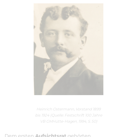
Heinrich Ostermann, Vorstand 1899
bis 1924 (Quelle: Festschrift 100 Jahre
VB GMHütte-Hagen, 1994, S. 50)
Dem ersten
Aufsichtsrat
gehörten