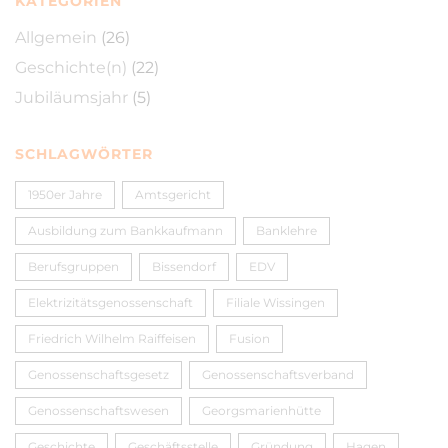
KATEGORIEN
Allgemein
(26)
Geschichte(n)
(22)
Jubiläumsjahr
(5)
SCHLAGWÖRTER
1950er Jahre
Amtsgericht
Ausbildung zum Bankkaufmann
Banklehre
Berufsgruppen
Bissendorf
EDV
Elektrizitätsgenossenschaft
Filiale Wissingen
Friedrich Wilhelm Raiffeisen
Fusion
Genossenschaftsgesetz
Genossenschaftsverband
Genossenschaftswesen
Georgsmarienhütte
Geschichte
Geschäftsstelle
Gründung
Hagen