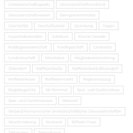
Genossenschaftsgesetz
Genossenschaftsverband
Genossenschaftswesen
Georgsmarienhütte
Geschichte
Geschäftsstelle
Gründung
Hagen
Hypothekarkredite
Jubiläum
Kloster Oesede
Kreditgenossenschaft
Kreditgeschäft
Landwirte
Landwirtschaft
Mitarbeiter
Mitgliederentwicklung
Oldendorf
Raiffeisenbank
Raiffeisenbank Bissendorf
Raiffeisenkasse
Raiffeisenmarkt
Registerauszug
Registergericht
SB-Terminal
Spar- und Darlehnskase
Spar- und Darlehnskasse
Verband
Verband hannoverscher landwirtschaftlicher Genossenschaften
Verschmelzung
Vorstand
Wilhelm Haas
Zeitzeugen
Zentralkasse