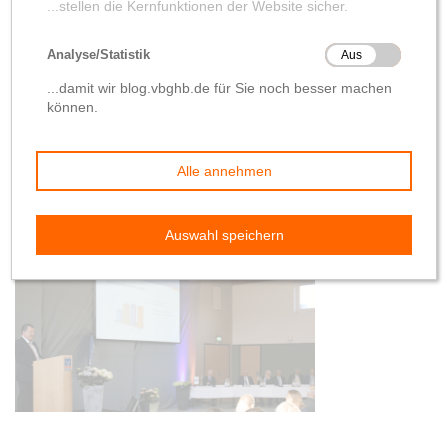
von
Kim Bendick
14. Juni 2019
Vertreterversammlung der Volksbank GMHütte-
Hagen-Bissendorf eG (GHB) am 12. Juni 2019 in
Hagen